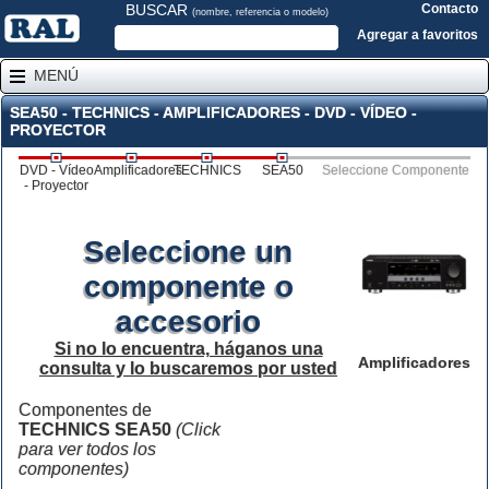
BUSCAR
Contacto
(nombre, referencia o modelo)
Agregar a favoritos
MENÚ
SEA50 - TECHNICS - AMPLIFICADORES - DVD - VÍDEO -
PROYECTOR
DVD - Vídeo
Amplificadores
TECHNICS
SEA50
Seleccione Componente
- Proyector
Seleccione un
componente o
accesorio
Si no lo encuentra, háganos una
Amplificadores
consulta y lo buscaremos por usted
Componentes de
TECHNICS SEA50
(Click
para ver todos los
componentes)