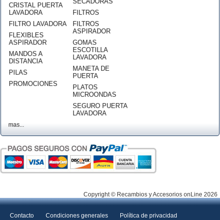
SECADORAS
CRISTAL PUERTA
LAVADORA
FILTROS
FILTRO LAVADORA
FILTROS
ASPIRADOR
FLEXIBLES
ASPIRADOR
GOMAS
ESCOTILLA
MANDOS A
LAVADORA
DISTANCIA
MANETA DE
PILAS
PUERTA
PROMOCIONES
PLATOS
MICROONDAS
SEGURO PUERTA
LAVADORA
mas...
Copyright © Recambios y Accesorios onLine 2026
Contacto
Condiciones generales
Política de privacidad