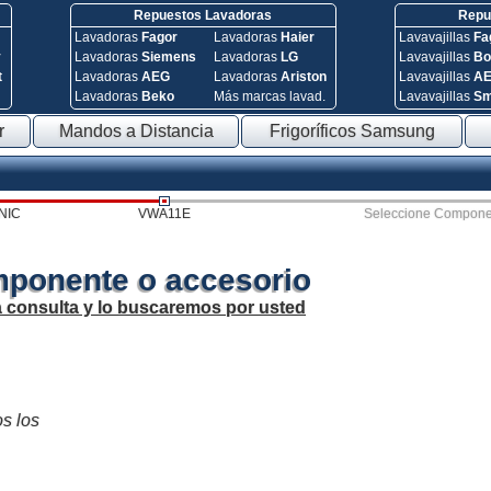
Repuestos Lavadoras
Repue
Lavadoras
Fagor
Lavadoras
Haier
Lavavajillas
Fa
y
Lavadoras
Siemens
Lavadoras
LG
Lavavajillas
Bo
t
Lavadoras
AEG
Lavadoras
Ariston
Lavavajillas
A
Lavadoras
Beko
Más marcas lavad.
Lavavajillas
S
r
Mandos a Distancia
Frigoríficos Samsung
NIC
VWA11E
Seleccione Compone
mponente o accesorio
a consulta y lo buscaremos por usted
os los