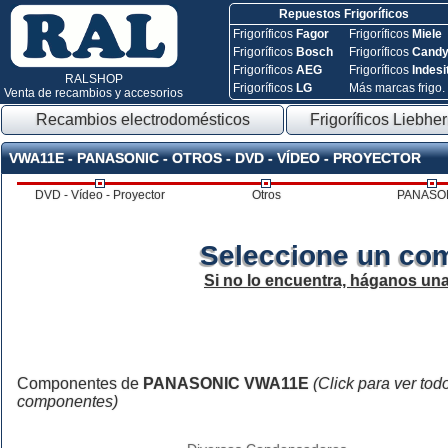
Repuestos Frigoríficos
Frigoríficos
Fagor
Frigoríficos
Miele
Frigoríficos
Bosch
Frigoríficos
Cand
Frigoríficos
AEG
Frigoríficos
Indesi
RALSHOP
Frigoríficos
LG
Más marcas frigo.
Venta de recambios y accesorios
Recambios electrodomésticos
Frigoríficos Liebher
VWA11E - PANASONIC - OTROS - DVD - VÍDEO - PROYECTOR
DVD - Vídeo - Proyector
Otros
PANASO
Seleccione un co
Si no lo encuentra, háganos un
Componentes de
PANASONIC VWA11E
(Click para ver tod
componentes)