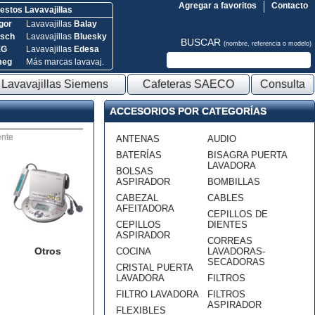
Agregar a favoritos
Contacto
stos Lavavajillas
gor
Lavavajillas
Balay
sch
Lavavajillas
Bluesky
BUSCAR
(nombre, referencia o modelo)
EG
Lavavajillas
Edesa
meg
Más marcas lavavaj.
Lavavajillas Siemens
Cafeteras SAECO
Consulta
ACCESORIOS POR CATEGORÍAS
nte
ANTENAS
AUDIO
BATERÍAS
BISAGRA PUERTA
LAVADORA
BOLSAS
ASPIRADOR
BOMBILLAS
CABEZAL
CABLES
AFEITADORA
CEPILLOS DE
CEPILLOS
DIENTES
ASPIRADOR
CORREAS
Otros
COCINA
LAVADORAS-
SECADORAS
CRISTAL PUERTA
LAVADORA
FILTROS
FILTRO LAVADORA
FILTROS
ASPIRADOR
FLEXIBLES