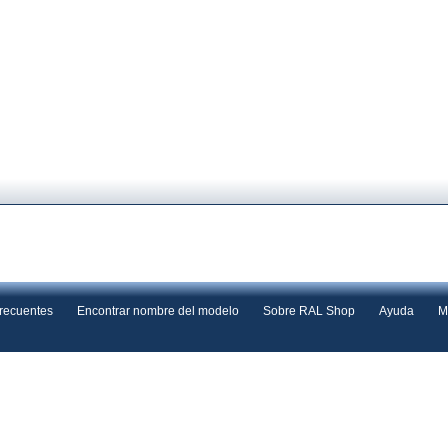
frecuentes
Encontrar nombre del modelo
Sobre RAL Shop
Ayuda
M