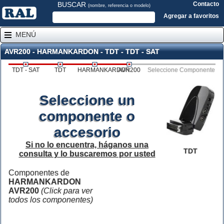
BUSCAR
Contacto
(nombre, referencia o modelo)
Agregar a favoritos
MENÚ
AVR200 - HARMANKARDON - TDT - TDT - SAT
TDT - SAT
TDT
HARMANKARDON
AVR200
Seleccione Componente
Seleccione un
componente o
accesorio
Si no lo encuentra, háganos una
TDT
consulta y lo buscaremos por usted
Componentes de
HARMANKARDON
AVR200
(Click para ver
todos los componentes)