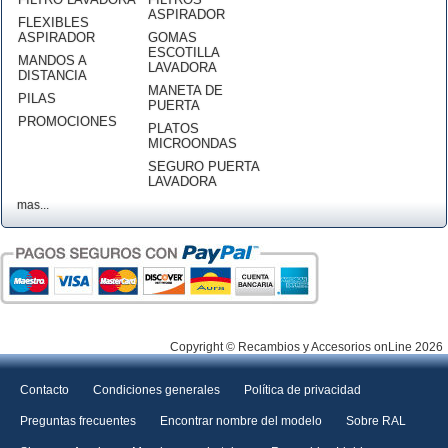
ASPIRADOR
FLEXIBLES
ASPIRADOR
GOMAS
ESCOTILLA
MANDOS A
LAVADORA
DISTANCIA
MANETA DE
PILAS
PUERTA
PROMOCIONES
PLATOS
MICROONDAS
SEGURO PUERTA
LAVADORA
mas...
Copyright © Recambios y Accesorios onLine 2026
Contacto
Condiciones generales
Política de privacidad
Preguntas frecuentes
Encontrar nombre del modelo
Sobre RAL