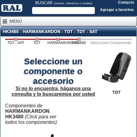
BUSCAR
Contacto
(nombre, referencia o modelo)
Agregar a favoritos
MENÚ
HK3480 - HARMANKARDON - TDT - TDT - SAT
TDT - SAT
TDT
HARMANKARDON
HK3480
Seleccione Componente
Seleccione un
componente o
accesorio
Si no lo encuentra, háganos una
TDT
consulta y lo buscaremos por usted
Componentes de
HARMANKARDON
HK3480
(Click para ver
todos los componentes)