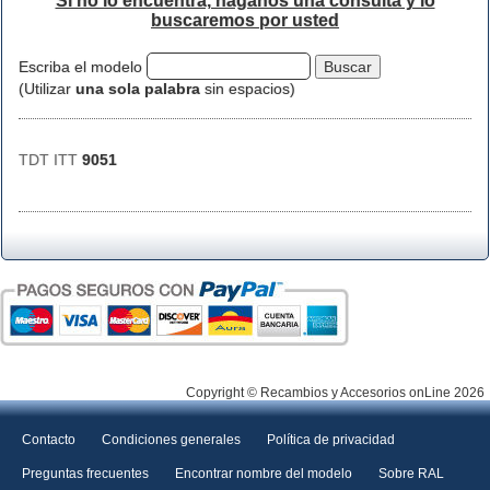
Si no lo encuentra, háganos una consulta y lo
buscaremos por usted
Escriba el modelo
(Utilizar
una sola palabra
sin espacios)
TDT ITT
9051
Copyright © Recambios y Accesorios onLine 2026
Contacto
Condiciones generales
Política de privacidad
Preguntas frecuentes
Encontrar nombre del modelo
Sobre RAL