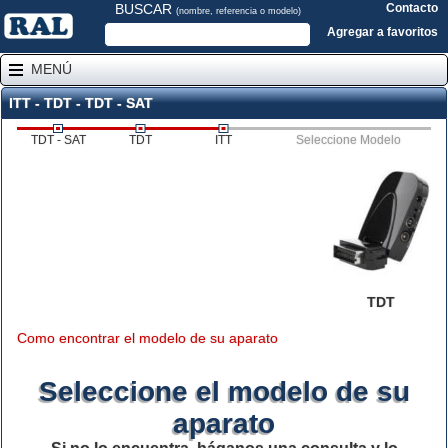
BUSCAR
Contacto
(nombre, referencia o modelo)
Agregar a favoritos
MENÚ
ITT - TDT - TDT - SAT
TDT - SAT
TDT
ITT
Seleccione Modelo
TDT
Como encontrar el modelo de su aparato
Seleccione el modelo de su
aparato