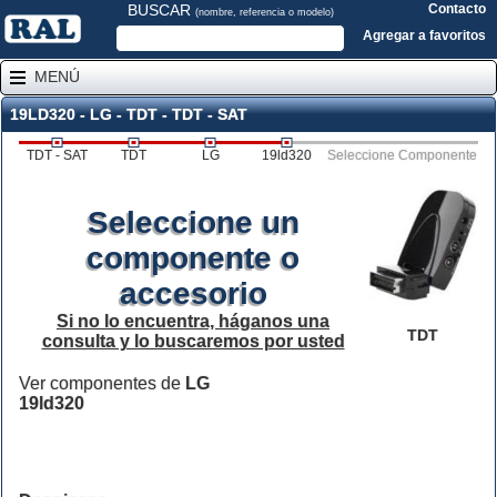
BUSCAR
Contacto
(nombre, referencia o modelo)
Agregar a favoritos
MENÚ
19LD320 - LG - TDT - TDT - SAT
TDT - SAT
TDT
LG
19ld320
Seleccione Componente
Seleccione un
componente o
accesorio
Si no lo encuentra, háganos una
TDT
consulta y lo buscaremos por usted
Ver componentes de
LG
19ld320