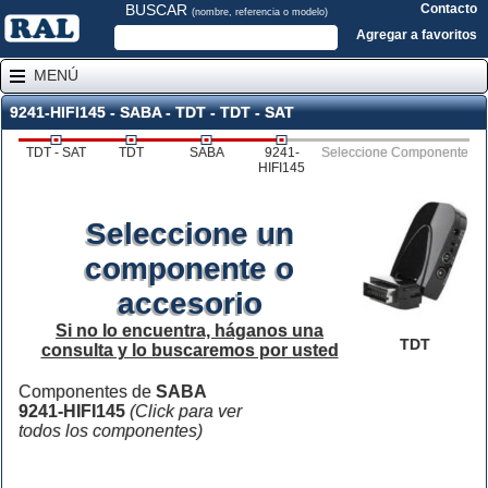
BUSCAR
Contacto
(nombre, referencia o modelo)
Agregar a favoritos
MENÚ
9241-HIFI145 - SABA - TDT - TDT - SAT
TDT - SAT
TDT
SABA
9241-
Seleccione Componente
HIFI145
Seleccione un
componente o
accesorio
Si no lo encuentra, háganos una
TDT
consulta y lo buscaremos por usted
Componentes de
SABA
9241-HIFI145
(Click para ver
todos los componentes)