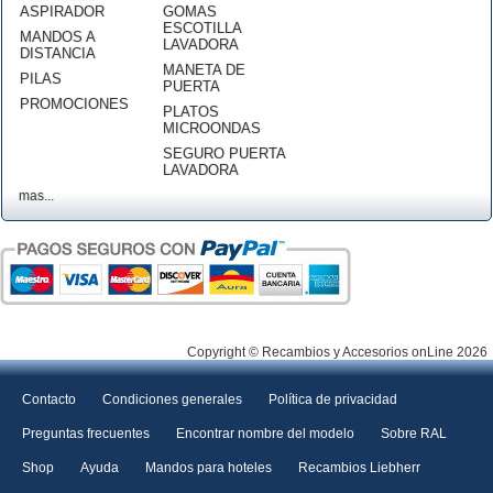
ASPIRADOR
GOMAS
ESCOTILLA
MANDOS A
LAVADORA
DISTANCIA
MANETA DE
PILAS
PUERTA
PROMOCIONES
PLATOS
MICROONDAS
SEGURO PUERTA
LAVADORA
mas...
Copyright © Recambios y Accesorios onLine 2026
Contacto
Condiciones generales
Política de privacidad
Preguntas frecuentes
Encontrar nombre del modelo
Sobre RAL
Shop
Ayuda
Mandos para hoteles
Recambios Liebherr