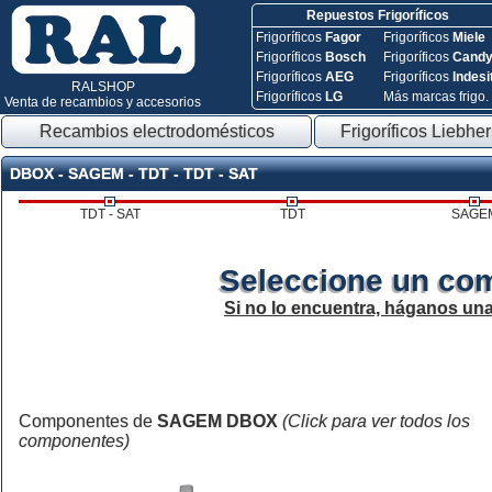
Repuestos Frigoríficos
Frigoríficos
Fagor
Frigoríficos
Miele
Frigoríficos
Bosch
Frigoríficos
Cand
Frigoríficos
AEG
Frigoríficos
Indesi
RALSHOP
Frigoríficos
LG
Más marcas frigo.
Venta de recambios y accesorios
Recambios electrodomésticos
Frigoríficos Liebher
DBOX - SAGEM - TDT - TDT - SAT
TDT - SAT
TDT
SAGE
Seleccione un co
Si no lo encuentra, háganos un
Componentes de
SAGEM DBOX
(Click para ver todos los
componentes)