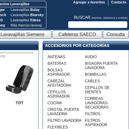
Agregar a favoritos
Contacto
stos Lavavajillas
gor
Lavavajillas
Balay
sch
Lavavajillas
Bluesky
BUSCAR
(nombre, referencia o modelo)
EG
Lavavajillas
Edesa
meg
Más marcas lavavaj.
Lavavajillas Siemens
Cafeteras SAECO
Consulta
ACCESORIOS POR CATEGORÍAS
nte
ANTENAS
AUDIO
BATERÍAS
BISAGRA PUERTA
LAVADORA
BOLSAS
ASPIRADOR
BOMBILLAS
CABEZAL
CABLES
AFEITADORA
CEPILLOS DE
CEPILLOS
DIENTES
ASPIRADOR
CORREAS
TDT
COCINA
LAVADORAS-
SECADORAS
CRISTAL PUERTA
LAVADORA
FILTROS
FILTRO LAVADORA
FILTROS
ASPIRADOR
FLEXIBLES