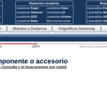
Repuestos Lavadoras
Repue
Lavadoras
Fagor
Lavadoras
Haier
Lavavajillas
Fa
y
Lavadoras
Siemens
Lavadoras
LG
Lavavajillas
Bo
t
Lavadoras
AEG
Lavadoras
Ariston
Lavavajillas
A
Lavadoras
Beko
Más marcas lavad.
Lavavajillas
S
r
Mandos a Distancia
Frigoríficos Samsung
M
DBOX
Seleccione Compone
mponente o accesorio
a consulta y lo buscaremos por usted