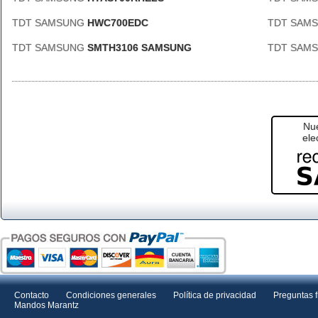
TDT SAMSUNG
HWC700EDC
TDT SAM
TDT SAMSUNG
SMTH3106 SAMSUNG
TDT SAM
Nue
ele
Contacto
Condiciones generales
Política de privacidad
Preguntas 
Mandos Marantz