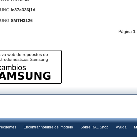
SUNG
le37a336j1d
SUNG
SMTH3126
Página
1
va web de repuestos de
ctrodomésticos Samsung
frecuentes
Encontrar nombre del modelo
Sobre RAL Shop
Ayuda
M