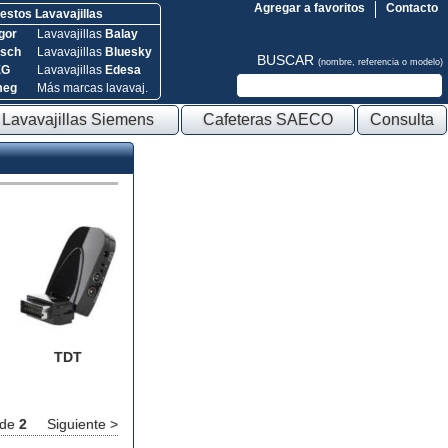
Agregar a favoritos
Contacto
stos Lavavajillas
gor
Lavavajillas
Balay
sch
Lavavajillas
Bluesky
BUSCAR
(nombre, referencia o modelo)
EG
Lavavajillas
Edesa
meg
Más marcas lavavaj.
Lavavajillas Siemens
Cafeteras SAECO
Consulta
TDT
de
2
Siguiente >