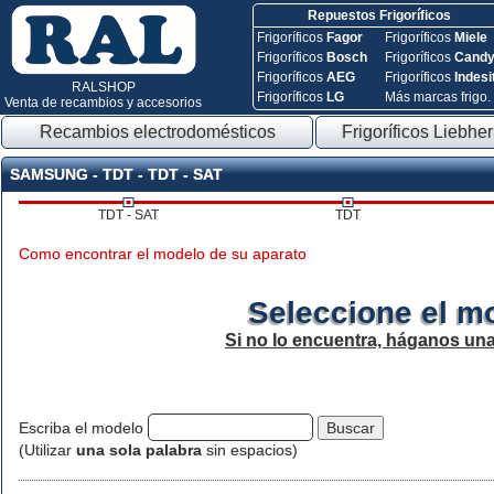
Repuestos Frigoríficos
Frigoríficos
Fagor
Frigoríficos
Miele
Frigoríficos
Bosch
Frigoríficos
Cand
Frigoríficos
AEG
Frigoríficos
Indesi
RALSHOP
Frigoríficos
LG
Más marcas frigo.
Venta de recambios y accesorios
Recambios electrodomésticos
Frigoríficos Liebher
SAMSUNG - TDT - TDT - SAT
TDT - SAT
TDT
Como encontrar el modelo de su aparato
Seleccione el m
Si no lo encuentra, háganos un
Escriba el modelo
(Utilizar
una sola palabra
sin espacios)