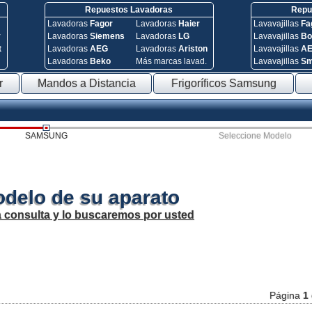
Repuestos Lavadoras
Repue
Lavadoras
Fagor
Lavadoras
Haier
Lavavajillas
Fa
y
Lavadoras
Siemens
Lavadoras
LG
Lavavajillas
Bo
t
Lavadoras
AEG
Lavadoras
Ariston
Lavavajillas
A
Lavadoras
Beko
Más marcas lavad.
Lavavajillas
S
r
Mandos a Distancia
Frigoríficos Samsung
SAMSUNG
Seleccione Modelo
odelo de su aparato
a consulta y lo buscaremos por usted
Página
1