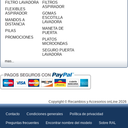
FILTRO LAVADORA
FILTROS
ASPIRADOR
FLEXIBLES
ASPIRADOR
GOMAS
ESCOTILLA
MANDOS A
LAVADORA
DISTANCIA
MANETA DE
PILAS
PUERTA
PROMOCIONES
PLATOS
MICROONDAS
SEGURO PUERTA
LAVADORA
mas...
Copyright © Recambios y Accesorios onLine 2026
Contacto
Condiciones generales
Política de privacidad
Preguntas frecuentes
Encontrar nombre del modelo
Sobre RAL