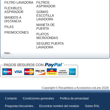
FILTRO LAVADORA
FILTROS
ASPIRADOR
FLEXIBLES
ASPIRADOR
GOMAS
ESCOTILLA
MANDOS A
LAVADORA
DISTANCIA
MANETA DE
PILAS
PUERTA
PROMOCIONES
PLATOS
MICROONDAS
SEGURO PUERTA
LAVADORA
mas...
Copyright © Recambios y Accesorios onLine 2026
Contacto
Condiciones generales
Política de privacidad
Preguntas frecuentes
Encontrar nombre del modelo
Sobre RAL