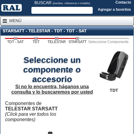
BUSCAR
Contacto
(nombre, referencia o modelo)
Agregar a favoritos
MENÚ
STARSATT - TELESTAR - TDT - TDT - SAT
TDT - SAT
TDT
TELESTAR
STARSATT
Seleccione Componente
Seleccione un
componente o
accesorio
Si no lo encuentra, háganos una
TDT
consulta y lo buscaremos por usted
Componentes de
TELESTAR STARSATT
(Click para ver todos los
componentes)