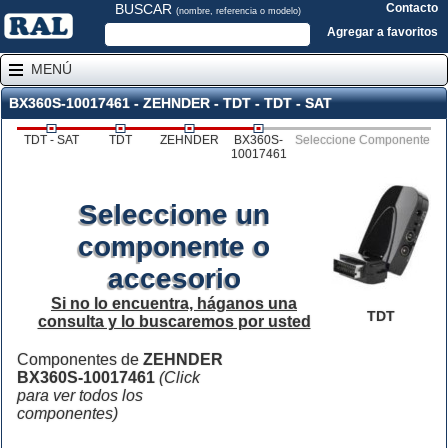
BUSCAR
Contacto
(nombre, referencia o modelo)
Agregar a favoritos
MENÚ
BX360S-10017461 - ZEHNDER - TDT - TDT - SAT
TDT - SAT
TDT
ZEHNDER
BX360S-
Seleccione Componente
10017461
Seleccione un
componente o
accesorio
Si no lo encuentra, háganos una
TDT
consulta y lo buscaremos por usted
Componentes de
ZEHNDER
BX360S-10017461
(Click
para ver todos los
componentes)