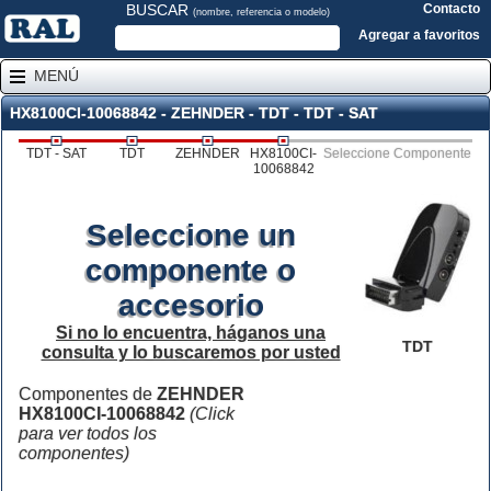
BUSCAR
Contacto
(nombre, referencia o modelo)
Agregar a favoritos
MENÚ
HX8100CI-10068842 - ZEHNDER - TDT - TDT - SAT
TDT - SAT
TDT
ZEHNDER
HX8100CI-
Seleccione Componente
10068842
Seleccione un
componente o
accesorio
Si no lo encuentra, háganos una
TDT
consulta y lo buscaremos por usted
Componentes de
ZEHNDER
HX8100CI-10068842
(Click
para ver todos los
componentes)