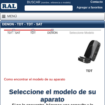
BUSCAR
Contacto
(nombre, referencia o modelo)
Agregar a favoritos
MENÚ
DENON - TDT - TDT - SAT
TDT - SAT
TDT
DENON
Seleccione Modelo
TDT
Como encontrar el modelo de su aparato
Seleccione el modelo de su
aparato