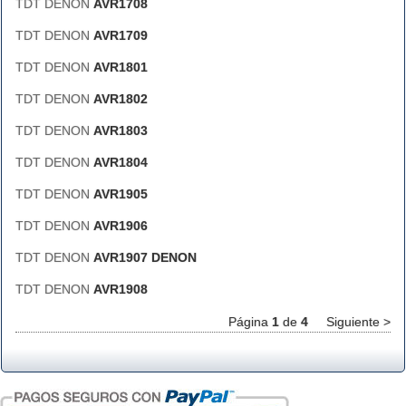
TDT DENON
AVR1708
TDT DENON
AVR1709
TDT DENON
AVR1801
TDT DENON
AVR1802
TDT DENON
AVR1803
TDT DENON
AVR1804
TDT DENON
AVR1905
TDT DENON
AVR1906
TDT DENON
AVR1907 DENON
TDT DENON
AVR1908
Página
1
de
4
Siguiente >