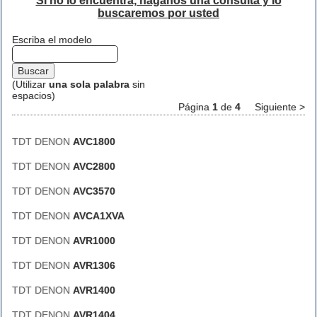
Si no lo encuentra, háganos una consulta y lo
buscaremos por usted
Escriba el modelo
(Utilizar
una sola palabra
sin
espacios)
Página
1
de
4
Siguiente >
TDT DENON
AVC1800
TDT DENON
AVC2800
TDT DENON
AVC3570
TDT DENON
AVCA1XVA
TDT DENON
AVR1000
TDT DENON
AVR1306
TDT DENON
AVR1400
TDT DENON
AVR1404