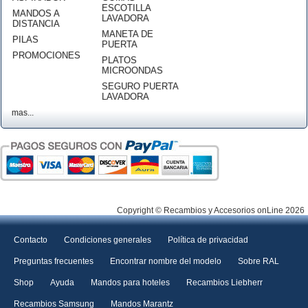
ESCOTILLA
MANDOS A
LAVADORA
DISTANCIA
MANETA DE
PILAS
PUERTA
PROMOCIONES
PLATOS
MICROONDAS
SEGURO PUERTA
LAVADORA
mas...
Copyright © Recambios y Accesorios onLine 2026
Contacto
Condiciones generales
Política de privacidad
Preguntas frecuentes
Encontrar nombre del modelo
Sobre RAL
Shop
Ayuda
Mandos para hoteles
Recambios Liebherr
Recambios Samsung
Mandos Marantz