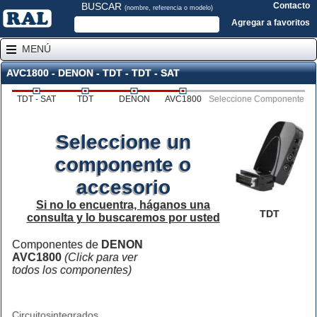
BUSCAR
Contacto
(nombre, referencia o modelo)
Agregar a favoritos
MENÚ
AVC1800 - DENON - TDT - TDT - SAT
TDT - SAT
TDT
DENON
AVC1800
Seleccione Componente
Seleccione un
componente o
accesorio
Si no lo encuentra, háganos una
TDT
consulta y lo buscaremos por usted
Componentes de
DENON
AVC1800
(Click para ver
todos los componentes)
Circuitosintegrados