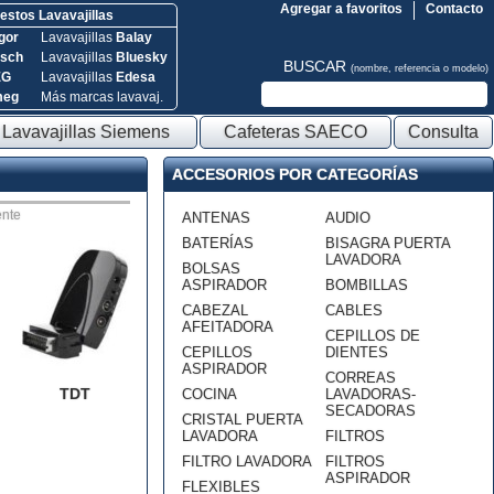
Agregar a favoritos
Contacto
stos Lavavajillas
gor
Lavavajillas
Balay
sch
Lavavajillas
Bluesky
BUSCAR
(nombre, referencia o modelo)
EG
Lavavajillas
Edesa
meg
Más marcas lavavaj.
Lavavajillas Siemens
Cafeteras SAECO
Consulta
ACCESORIOS POR CATEGORÍAS
nte
ANTENAS
AUDIO
BATERÍAS
BISAGRA PUERTA
LAVADORA
BOLSAS
ASPIRADOR
BOMBILLAS
CABEZAL
CABLES
AFEITADORA
CEPILLOS DE
CEPILLOS
DIENTES
ASPIRADOR
CORREAS
TDT
COCINA
LAVADORAS-
SECADORAS
CRISTAL PUERTA
LAVADORA
FILTROS
FILTRO LAVADORA
FILTROS
ASPIRADOR
FLEXIBLES