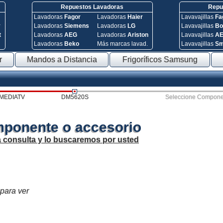
Repuestos Lavadoras
Repue
Lavadoras
Fagor
Lavadoras
Haier
Lavavajillas
Fa
y
Lavadoras
Siemens
Lavadoras
LG
Lavavajillas
Bo
t
Lavadoras
AEG
Lavadoras
Ariston
Lavavajillas
A
Lavadoras
Beko
Más marcas lavad.
Lavavajillas
S
r
Mandos a Distancia
Frigoríficos Samsung
MEDIATV
DM5620S
Seleccione Compone
mponente o accesorio
a consulta y lo buscaremos por usted
 para ver