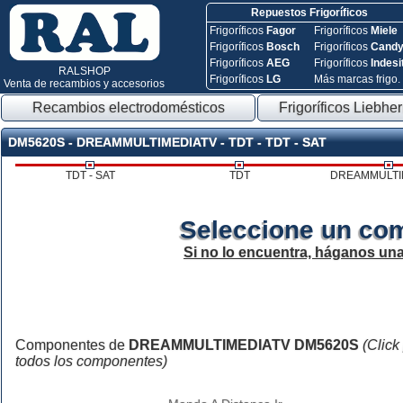
Repuestos Frigoríficos
Frigoríficos
Fagor
Frigoríficos
Miele
Frigoríficos
Bosch
Frigoríficos
Cand
Frigoríficos
AEG
Frigoríficos
Indesi
RALSHOP
Frigoríficos
LG
Más marcas frigo.
Venta de recambios y accesorios
Recambios electrodomésticos
Frigoríficos Liebher
DM5620S - DREAMMULTIMEDIATV - TDT - TDT - SAT
TDT - SAT
TDT
DREAMMULTI
Seleccione un co
Si no lo encuentra, háganos un
Componentes de
DREAMMULTIMEDIATV DM5620S
(Click
todos los componentes)