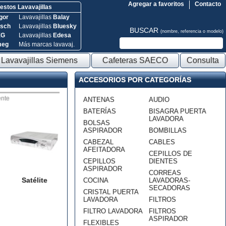
Agregar a favoritos
Contacto
stos Lavavajillas
gor
Lavavajillas
Balay
sch
Lavavajillas
Bluesky
BUSCAR
(nombre, referencia o modelo)
EG
Lavavajillas
Edesa
meg
Más marcas lavavaj.
Lavavajillas Siemens
Cafeteras SAECO
Consulta
ACCESORIOS POR CATEGORÍAS
nte
ANTENAS
AUDIO
BATERÍAS
BISAGRA PUERTA
LAVADORA
BOLSAS
ASPIRADOR
BOMBILLAS
CABEZAL
CABLES
AFEITADORA
CEPILLOS DE
CEPILLOS
DIENTES
ASPIRADOR
CORREAS
Satélite
COCINA
LAVADORAS-
SECADORAS
CRISTAL PUERTA
LAVADORA
FILTROS
FILTRO LAVADORA
FILTROS
ASPIRADOR
FLEXIBLES