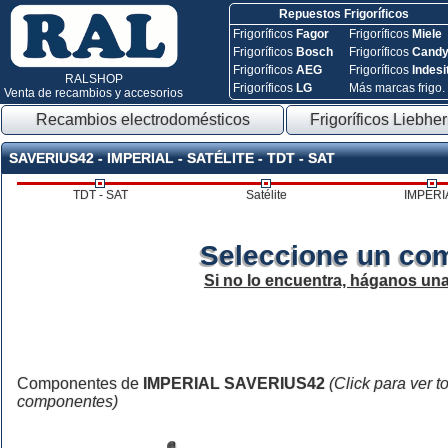
Repuestos Frigoríficos
Frigoríficos
Fagor
Frigoríficos
Miele
Frigoríficos
Bosch
Frigoríficos
Cand
Frigoríficos
AEG
Frigoríficos
Indesi
RALSHOP
Frigoríficos
LG
Más marcas frigo.
Venta de recambios y accesorios
Recambios electrodomésticos
Frigoríficos Liebher
SAVERIUS42 - IMPERIAL - SATÉLITE - TDT - SAT
TDT - SAT
Satélite
IMPERI
Seleccione un co
Si no lo encuentra, háganos un
Componentes de
IMPERIAL SAVERIUS42
(Click para ver t
componentes)