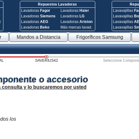
Repuestos Lavadoras
Repue
Lavadoras
Fagor
Lavadoras
Haier
Lavavajillas
Fa
y
Lavadoras
Siemens
Lavadoras
LG
Lavavajillas
Bo
t
Lavadoras
AEG
Lavadoras
Ariston
Lavavajillas
A
Lavadoras
Beko
Más marcas lavad.
Lavavajillas
S
r
Mandos a Distancia
Frigoríficos Samsung
AL
SAVERIUS42
Seleccione Compone
mponente o accesorio
a consulta y lo buscaremos por usted
odos los