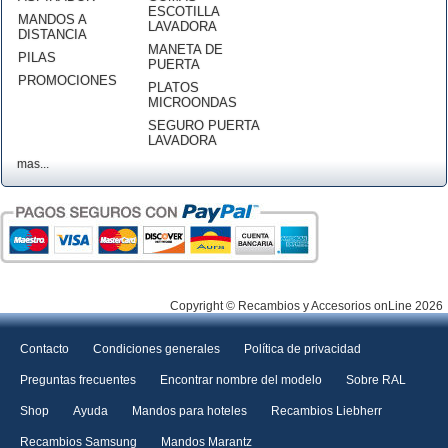
ESCOTILLA
MANDOS A
LAVADORA
DISTANCIA
MANETA DE
PILAS
PUERTA
PROMOCIONES
PLATOS
MICROONDAS
SEGURO PUERTA
LAVADORA
mas...
Copyright © Recambios y Accesorios onLine 2026
Contacto
Condiciones generales
Política de privacidad
Preguntas frecuentes
Encontrar nombre del modelo
Sobre RAL
Shop
Ayuda
Mandos para hoteles
Recambios Liebherr
Recambios Samsung
Mandos Marantz