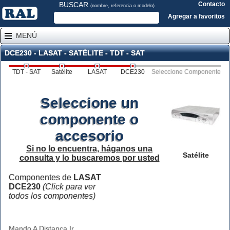
BUSCAR
Contacto
(nombre, referencia o modelo)
Agregar a favoritos
MENÚ
DCE230 - LASAT - SATÉLITE - TDT - SAT
TDT - SAT
Satélite
LASAT
DCE230
Seleccione Componente
Seleccione un
componente o
accesorio
Si no lo encuentra, háganos una
Satélite
consulta y lo buscaremos por usted
Componentes de
LASAT
DCE230
(Click para ver
todos los componentes)
Mando A Distanca Ir