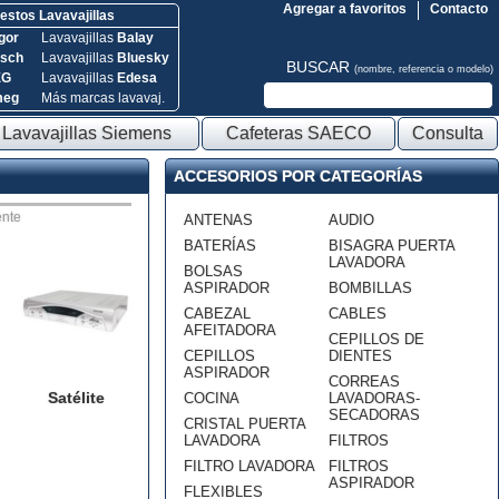
Agregar a favoritos
Contacto
stos Lavavajillas
gor
Lavavajillas
Balay
sch
Lavavajillas
Bluesky
BUSCAR
(nombre, referencia o modelo)
EG
Lavavajillas
Edesa
meg
Más marcas lavavaj.
Lavavajillas Siemens
Cafeteras SAECO
Consulta
ACCESORIOS POR CATEGORÍAS
nte
ANTENAS
AUDIO
BATERÍAS
BISAGRA PUERTA
LAVADORA
BOLSAS
ASPIRADOR
BOMBILLAS
CABEZAL
CABLES
AFEITADORA
CEPILLOS DE
CEPILLOS
DIENTES
ASPIRADOR
CORREAS
Satélite
COCINA
LAVADORAS-
SECADORAS
CRISTAL PUERTA
LAVADORA
FILTROS
FILTRO LAVADORA
FILTROS
ASPIRADOR
FLEXIBLES