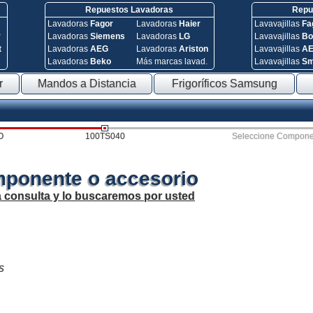
Repuestos Lavadoras
Repue
Lavadoras
Fagor
Lavadoras
Haier
Lavavajillas
Fa
y
Lavadoras
Siemens
Lavadoras
LG
Lavavajillas
Bo
t
Lavadoras
AEG
Lavadoras
Ariston
Lavavajillas
A
Lavadoras
Beko
Más marcas lavad.
Lavavajillas
S
r
Mandos a Distancia
Frigoríficos Samsung
O
100TS040
Seleccione Compone
mponente o accesorio
a consulta y lo buscaremos por usted
s