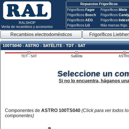
Repuestos Frigoríficos
Frigoríficos
Fagor
Frigoríficos
Miele
Frigoríficos
Bosch
Frigoríficos
Cand
Frigoríficos
AEG
Frigoríficos
Indesi
RALSHOP
Frigoríficos
LG
Más marcas frigo.
Venta de recambios y accesorios
Recambios electrodomésticos
Frigoríficos Liebher
100TS040 - ASTRO - SATÉLITE - TDT - SAT
TDT - SAT
Satélite
ASTR
Seleccione un co
Si no lo encuentra, háganos un
Componentes de
ASTRO 100TS040
(Click para ver todos lo
componentes)