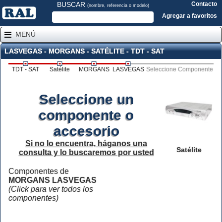
BUSCAR
Contacto
(nombre, referencia o modelo)
Agregar a favoritos
MENÚ
LASVEGAS - MORGANS - SATÉLITE - TDT - SAT
TDT - SAT
Satélite
MORGANS
LASVEGAS
Seleccione Componente
Seleccione un
componente o
accesorio
Si no lo encuentra, háganos una
Satélite
consulta y lo buscaremos por usted
Componentes de
MORGANS LASVEGAS
(Click para ver todos los
componentes)