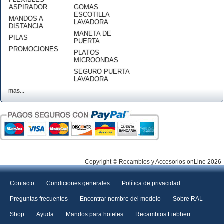
ASPIRADOR
GOMAS
ESCOTILLA
MANDOS A
LAVADORA
DISTANCIA
MANETA DE
PILAS
PUERTA
PROMOCIONES
PLATOS
MICROONDAS
SEGURO PUERTA
LAVADORA
mas...
Copyright © Recambios y Accesorios onLine 2026
Contacto
Condiciones generales
Política de privacidad
Preguntas frecuentes
Encontrar nombre del modelo
Sobre RAL
Shop
Ayuda
Mandos para hoteles
Recambios Liebherr