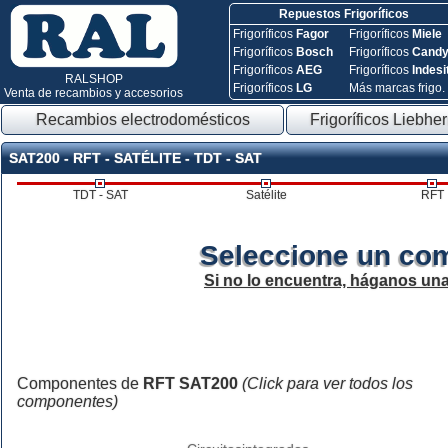
Repuestos Frigoríficos
Frigoríficos
Fagor
Frigoríficos
Miele
Frigoríficos
Bosch
Frigoríficos
Cand
Frigoríficos
AEG
Frigoríficos
Indesi
RALSHOP
Frigoríficos
LG
Más marcas frigo.
Venta de recambios y accesorios
Recambios electrodomésticos
Frigoríficos Liebher
SAT200 - RFT - SATÉLITE - TDT - SAT
TDT - SAT
Satélite
RFT
Seleccione un co
Si no lo encuentra, háganos un
Componentes de
RFT SAT200
(Click para ver todos los
componentes)