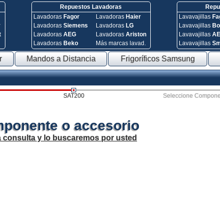
Repuestos Lavadoras
Repue
Lavadoras
Fagor
Lavadoras
Haier
Lavavajillas
Fa
y
Lavadoras
Siemens
Lavadoras
LG
Lavavajillas
Bo
t
Lavadoras
AEG
Lavadoras
Ariston
Lavavajillas
A
Lavadoras
Beko
Más marcas lavad.
Lavavajillas
S
r
Mandos a Distancia
Frigoríficos Samsung
SAT200
Seleccione Compone
mponente o accesorio
a consulta y lo buscaremos por usted