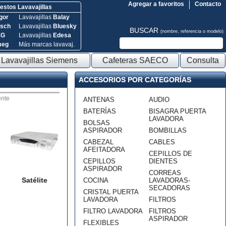
Agregar a favoritos
Contacto
stos Lavavajillas
gor
Lavavajillas
Balay
sch
Lavavajillas
Bluesky
BUSCAR
(nombre, referencia o modelo)
EG
Lavavajillas
Edesa
meg
Más marcas lavavaj.
Lavavajillas Siemens
Cafeteras SAECO
Consulta
ACCESORIOS POR CATEGORÍAS
nte
ANTENAS
AUDIO
BATERÍAS
BISAGRA PUERTA
LAVADORA
BOLSAS
ASPIRADOR
BOMBILLAS
CABEZAL
CABLES
AFEITADORA
CEPILLOS DE
CEPILLOS
DIENTES
ASPIRADOR
CORREAS
Satélite
COCINA
LAVADORAS-
SECADORAS
CRISTAL PUERTA
LAVADORA
FILTROS
FILTRO LAVADORA
FILTROS
ASPIRADOR
FLEXIBLES