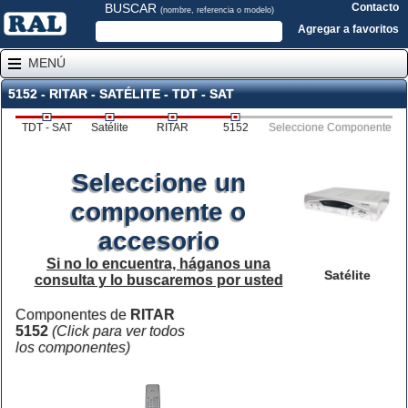
BUSCAR
Contacto
(nombre, referencia o modelo)
Agregar a favoritos
MENÚ
5152 - RITAR - SATÉLITE - TDT - SAT
TDT - SAT
Satélite
RITAR
5152
Seleccione Componente
Seleccione un
componente o
accesorio
Si no lo encuentra, háganos una
Satélite
consulta y lo buscaremos por usted
Componentes de
RITAR
5152
(Click para ver todos
los componentes)