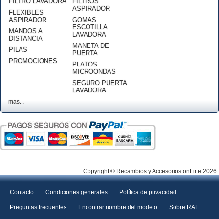
FILTRO LAVADORA
FILTROS
ASPIRADOR
FLEXIBLES
ASPIRADOR
GOMAS
ESCOTILLA
MANDOS A
LAVADORA
DISTANCIA
MANETA DE
PILAS
PUERTA
PROMOCIONES
PLATOS
MICROONDAS
SEGURO PUERTA
LAVADORA
mas...
Copyright © Recambios y Accesorios onLine 2026
Contacto
Condiciones generales
Política de privacidad
Preguntas frecuentes
Encontrar nombre del modelo
Sobre RAL