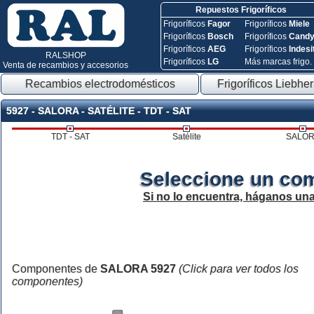
Repuestos Frigoríficos
Frigoríficos
Fagor
Frigoríficos
Miele
Frigoríficos
Bosch
Frigoríficos
Cand
Frigoríficos
AEG
Frigoríficos
Indesi
RALSHOP
Frigoríficos
LG
Más marcas frigo.
Venta de recambios y accesorios
Recambios electrodomésticos
Frigoríficos Liebher
5927 - SALORA - SATÉLITE - TDT - SAT
TDT - SAT
Satélite
SALO
Seleccione un co
Si no lo encuentra, háganos un
Componentes de
SALORA 5927
(Click para ver todos los
componentes)