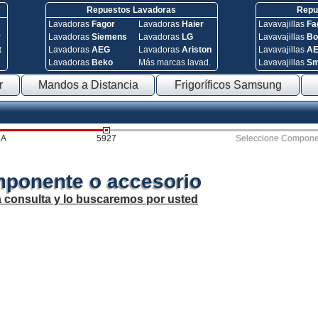
Repuestos Lavadoras
Repue
Lavadoras
Fagor
Lavadoras
Haier
Lavavajillas
Fa
y
Lavadoras
Siemens
Lavadoras
LG
Lavavajillas
Bo
t
Lavadoras
AEG
Lavadoras
Ariston
Lavavajillas
A
Lavadoras
Beko
Más marcas lavad.
Lavavajillas
S
r
Mandos a Distancia
Frigoríficos Samsung
RA
5927
Seleccione Compone
mponente o accesorio
a consulta y lo buscaremos por usted