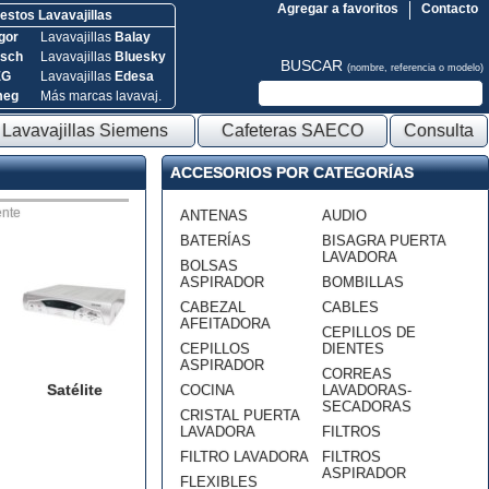
Agregar a favoritos
Contacto
stos Lavavajillas
gor
Lavavajillas
Balay
sch
Lavavajillas
Bluesky
BUSCAR
(nombre, referencia o modelo)
EG
Lavavajillas
Edesa
meg
Más marcas lavavaj.
Lavavajillas Siemens
Cafeteras SAECO
Consulta
ACCESORIOS POR CATEGORÍAS
nte
ANTENAS
AUDIO
BATERÍAS
BISAGRA PUERTA
LAVADORA
BOLSAS
ASPIRADOR
BOMBILLAS
CABEZAL
CABLES
AFEITADORA
CEPILLOS DE
CEPILLOS
DIENTES
ASPIRADOR
CORREAS
Satélite
COCINA
LAVADORAS-
SECADORAS
CRISTAL PUERTA
LAVADORA
FILTROS
FILTRO LAVADORA
FILTROS
ASPIRADOR
FLEXIBLES