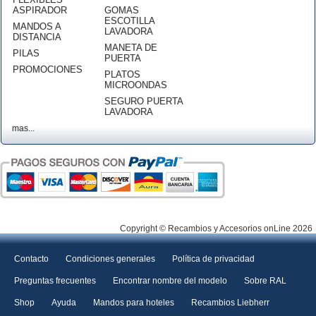
ASPIRADOR
GOMAS
ESCOTILLA
MANDOS A
LAVADORA
DISTANCIA
MANETA DE
PILAS
PUERTA
PROMOCIONES
PLATOS
MICROONDAS
SEGURO PUERTA
LAVADORA
mas...
Copyright © Recambios y Accesorios onLine 2026
Contacto
Condiciones generales
Política de privacidad
Preguntas frecuentes
Encontrar nombre del modelo
Sobre RAL
Shop
Ayuda
Mandos para hoteles
Recambios Liebherr