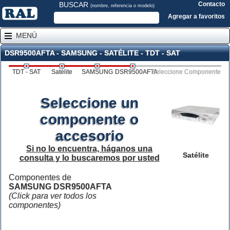
BUSCAR
Contacto
(nombre, referencia o modelo)
Agregar a favoritos
MENÚ
DSR9500AFTA - SAMSUNG - SATÉLITE - TDT - SAT
TDT - SAT
Satélite
SAMSUNG
DSR9500AFTA
Seleccione Componente
Seleccione un
componente o
accesorio
Si no lo encuentra, háganos una
Satélite
consulta y lo buscaremos por usted
Componentes de
SAMSUNG DSR9500AFTA
(Click para ver todos los
componentes)