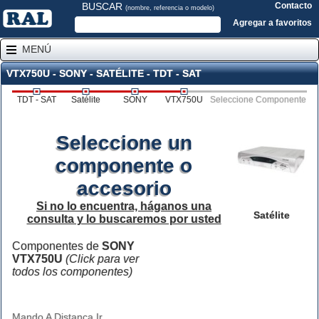
BUSCAR
Contacto
(nombre, referencia o modelo)
Agregar a favoritos
MENÚ
VTX750U - SONY - SATÉLITE - TDT - SAT
TDT - SAT
Satélite
SONY
VTX750U
Seleccione Componente
Seleccione un
componente o
accesorio
Si no lo encuentra, háganos una
Satélite
consulta y lo buscaremos por usted
Componentes de
SONY
VTX750U
(Click para ver
todos los componentes)
Mando A Distanca Ir