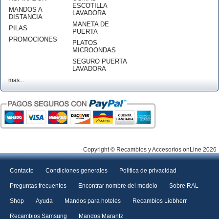
ESCOTILLA
MANDOS A
LAVADORA
DISTANCIA
MANETA DE
PILAS
PUERTA
PROMOCIONES
PLATOS
MICROONDAS
SEGURO PUERTA
LAVADORA
mas...
Copyright © Recambios y Accesorios onLine 2026
Contacto
Condiciones generales
Política de privacidad
Preguntas frecuentes
Encontrar nombre del modelo
Sobre RAL
Shop
Ayuda
Mandos para hoteles
Recambios Liebherr
Recambios Samsung
Mandos Marantz