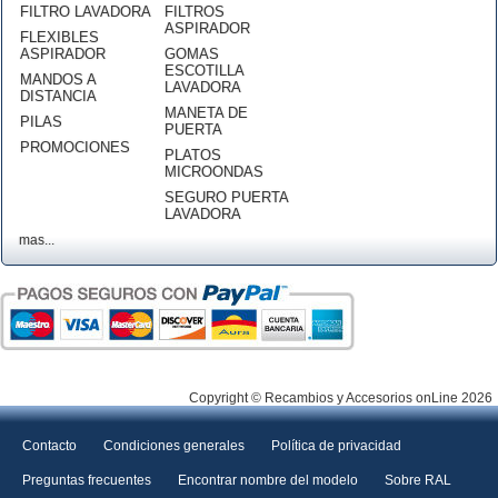
FILTRO LAVADORA
FILTROS
ASPIRADOR
FLEXIBLES
ASPIRADOR
GOMAS
ESCOTILLA
MANDOS A
LAVADORA
DISTANCIA
MANETA DE
PILAS
PUERTA
PROMOCIONES
PLATOS
MICROONDAS
SEGURO PUERTA
LAVADORA
mas...
Copyright © Recambios y Accesorios onLine 2026
Contacto
Condiciones generales
Política de privacidad
Preguntas frecuentes
Encontrar nombre del modelo
Sobre RAL