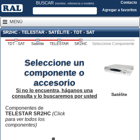
BUSCAR
Contacto
(nombre, referencia o modelo)
Agregar a favoritos
MENÚ
SR2HC - TELESTAR - SATÉLITE - TDT - SAT
TDT - SAT
Satélite
TELESTAR
SR2HC
Seleccione Componente
Seleccione un
componente o
accesorio
Si no lo encuentra, háganos una
Satélite
consulta y lo buscaremos por usted
Componentes de
TELESTAR SR2HC
(Click
para ver todos los
componentes)