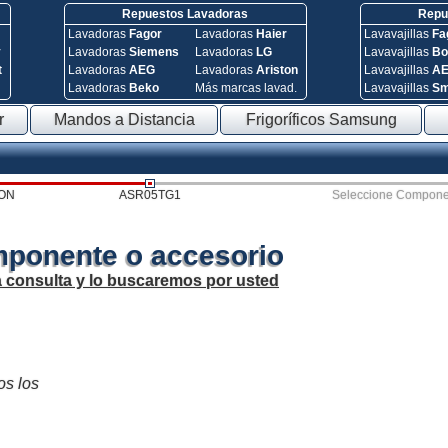
Repuestos Lavadoras
Repue
Lavadoras
Fagor
Lavadoras
Haier
Lavavajillas
Fa
y
Lavadoras
Siemens
Lavadoras
LG
Lavavajillas
Bo
t
Lavadoras
AEG
Lavadoras
Ariston
Lavavajillas
A
Lavadoras
Beko
Más marcas lavad.
Lavavajillas
S
r
Mandos a Distancia
Frigoríficos Samsung
ON
ASR05TG1
Seleccione Compone
mponente o accesorio
a consulta y lo buscaremos por usted
os los