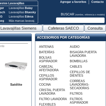
Agregar a favoritos
Contacto
stos Lavavajillas
gor
Lavavajillas
Balay
sch
Lavavajillas
Bluesky
BUSCAR
(nombre, referencia o modelo)
EG
Lavavajillas
Edesa
meg
Más marcas lavavaj.
Lavavajillas Siemens
Cafeteras SAECO
Consulta
ACCESORIOS POR CATEGORÍAS
nte
ANTENAS
AUDIO
BATERÍAS
BISAGRA PUERTA
LAVADORA
BOLSAS
ASPIRADOR
BOMBILLAS
CABEZAL
CABLES
AFEITADORA
CEPILLOS DE
CEPILLOS
DIENTES
ASPIRADOR
CORREAS
Satélite
COCINA
LAVADORAS-
SECADORAS
CRISTAL PUERTA
LAVADORA
FILTROS
FILTRO LAVADORA
FILTROS
ASPIRADOR
FLEXIBLES