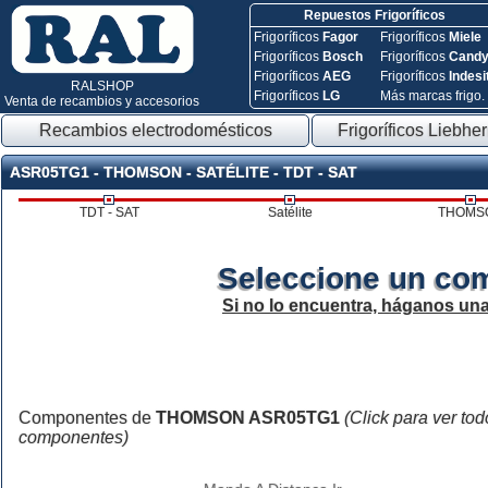
Repuestos Frigoríficos
Frigoríficos
Fagor
Frigoríficos
Miele
Frigoríficos
Bosch
Frigoríficos
Cand
Frigoríficos
AEG
Frigoríficos
Indesi
RALSHOP
Frigoríficos
LG
Más marcas frigo.
Venta de recambios y accesorios
Recambios electrodomésticos
Frigoríficos Liebher
ASR05TG1 - THOMSON - SATÉLITE - TDT - SAT
TDT - SAT
Satélite
THOMS
Seleccione un co
Si no lo encuentra, háganos un
Componentes de
THOMSON ASR05TG1
(Click para ver tod
componentes)