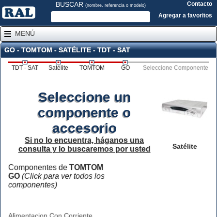
BUSCAR
Contacto
(nombre, referencia o modelo)
Agregar a favoritos
MENÚ
GO - TOMTOM - SATÉLITE - TDT - SAT
TDT - SAT
Satélite
TOMTOM
GO
Seleccione Componente
Seleccione un
componente o
accesorio
Si no lo encuentra, háganos una
Satélite
consulta y lo buscaremos por usted
Componentes de
TOMTOM
GO
(Click para ver todos los
componentes)
Alimentacion Con Corriente