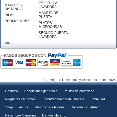
ESCOTILLA
MANDOS A
LAVADORA
DISTANCIA
MANETA DE
PILAS
PUERTA
PROMOCIONES
PLATOS
MICROONDAS
SEGURO PUERTA
LAVADORA
mas...
Copyright © Recambios y Accesorios onLine 2026
Contacto
Condiciones generales
Política de privacidad
Preguntas frecuentes
Encontrar nombre del modelo
Sobre RAL
Shop
Ayuda
Mandos para hoteles
Recambios Liebherr
Recambios Samsung
Mandos Marantz