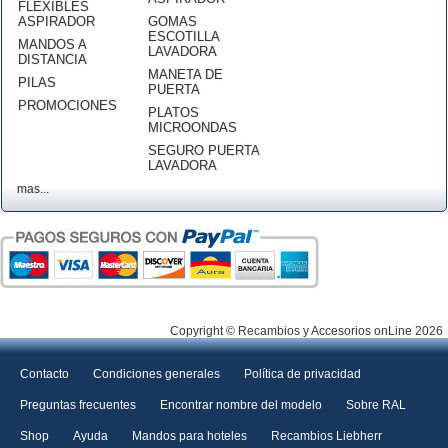
FLEXIBLES
ASPIRADOR
GOMAS
ESCOTILLA
MANDOS A
LAVADORA
DISTANCIA
MANETA DE
PILAS
PUERTA
PROMOCIONES
PLATOS
MICROONDAS
SEGURO PUERTA
LAVADORA
mas...
Copyright © Recambios y Accesorios onLine 2026
Contacto
Condiciones generales
Política de privacidad
Preguntas frecuentes
Encontrar nombre del modelo
Sobre RAL
Shop
Ayuda
Mandos para hoteles
Recambios Liebherr