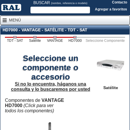
BUSCAR
Contacto
(nombre, referencia o modelo)
Agregar a favoritos
MENÚ
HD7000 - VANTAGE - SATÉLITE - TDT - SAT
TDT - SAT
Satélite
VANTAGE
HD7000
Seleccione Componente
Seleccione un
componente o
accesorio
Si no lo encuentra, háganos una
Satélite
consulta y lo buscaremos por usted
Componentes de
VANTAGE
HD7000
(Click para ver
todos los componentes)