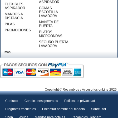
ASPIRADOR
FLEXIBLES
ASPIRADOR
GOMAS
ESCOTILLA
MANDOS A
LAVADORA
DISTANCIA
MANETA DE
PILAS
PUERTA
PROMOCIONES
PLATOS
MICROONDAS
SEGURO PUERTA
LAVADORA
mas...
Copyright © Recambios y Accesorios onLine 2026
Contacto
Condiciones generales
Política de privacidad
Preguntas frecuentes
Encontrar nombre del modelo
Sobre RAL
Shop
Ayuda
Mandos para hoteles
Recambios Liebherr