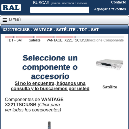
BUSCAR
Contacto
(nombre, referencia o modelo)
Agregar a favoritos
MENÚ
X221TSCIUSB - VANTAGE - SATÉLITE - TDT - SAT
TDT - SAT
Satélite
VANTAGE
X221TSCIUSB
Seleccione Componente
Seleccione un
componente o
accesorio
Si no lo encuentra, háganos una
Satélite
consulta y lo buscaremos por usted
Componentes de
VANTAGE
X221TSCIUSB
(Click para
ver todos los componentes)