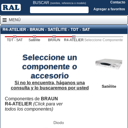
BUSCAR
Contacto
(nombre, referencia o modelo)
Agregar a favoritos
MENÚ
R4-ATELIER - BRAUN - SATÉLITE - TDT - SAT
TDT - SAT
Satélite
BRAUN
R4-ATELIER
Seleccione Componente
Seleccione un
componente o
accesorio
Si no lo encuentra, háganos una
Satélite
consulta y lo buscaremos por usted
Componentes de
BRAUN
R4-ATELIER
(Click para ver
todos los componentes)
Diodo