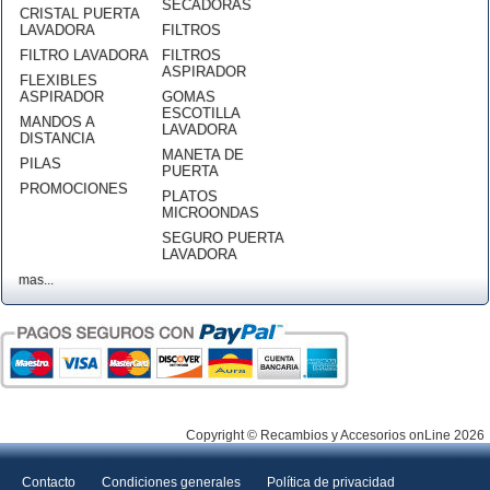
SECADORAS
CRISTAL PUERTA
LAVADORA
FILTROS
FILTRO LAVADORA
FILTROS
ASPIRADOR
FLEXIBLES
ASPIRADOR
GOMAS
ESCOTILLA
MANDOS A
LAVADORA
DISTANCIA
MANETA DE
PILAS
PUERTA
PROMOCIONES
PLATOS
MICROONDAS
SEGURO PUERTA
LAVADORA
mas...
Copyright © Recambios y Accesorios onLine 2026
Contacto
Condiciones generales
Política de privacidad