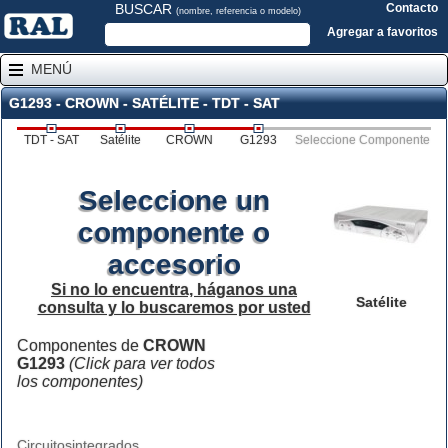
BUSCAR
Contacto
(nombre, referencia o modelo)
Agregar a favoritos
MENÚ
G1293 - CROWN - SATÉLITE - TDT - SAT
TDT - SAT
Satélite
CROWN
G1293
Seleccione Componente
Seleccione un
componente o
accesorio
Si no lo encuentra, háganos una
Satélite
consulta y lo buscaremos por usted
Componentes de
CROWN
G1293
(Click para ver todos
los componentes)
Circuitosintegrados