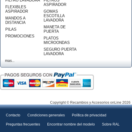
FILTRO LAVADORA
FILTROS
ASPIRADOR
FLEXIBLES
ASPIRADOR
GOMAS
ESCOTILLA
MANDOS A
LAVADORA
DISTANCIA
MANETA DE
PILAS
PUERTA
PROMOCIONES
PLATOS
MICROONDAS
SEGURO PUERTA
LAVADORA
mas...
Copyright © Recambios y Accesorios onLine 2026
Contacto
Condiciones generales
Política de privacidad
Preguntas frecuentes
Encontrar nombre del modelo
Sobre RAL