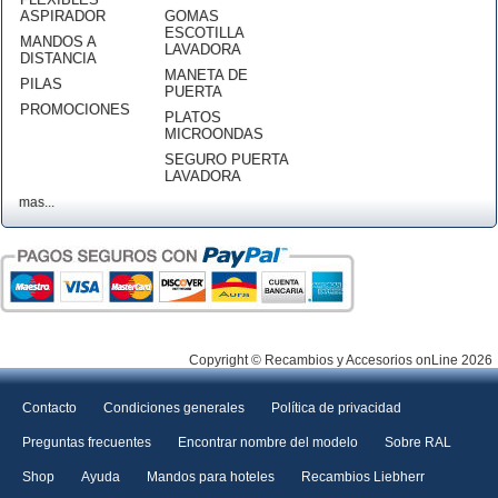
ASPIRADOR
GOMAS
ESCOTILLA
MANDOS A
LAVADORA
DISTANCIA
MANETA DE
PILAS
PUERTA
PROMOCIONES
PLATOS
MICROONDAS
SEGURO PUERTA
LAVADORA
mas...
Copyright © Recambios y Accesorios onLine 2026
Contacto
Condiciones generales
Política de privacidad
Preguntas frecuentes
Encontrar nombre del modelo
Sobre RAL
Shop
Ayuda
Mandos para hoteles
Recambios Liebherr