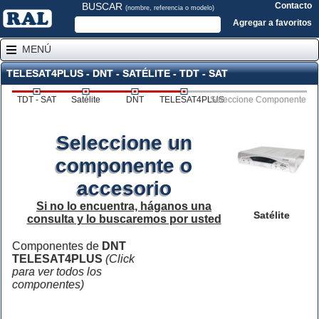
BUSCAR
Contacto
(nombre, referencia o modelo)
Agregar a favoritos
MENÚ
TELESAT4PLUS - DNT - SATÉLITE - TDT - SAT
TDT - SAT
Satélite
DNT
TELESAT4PLUS
Seleccione Componente
Seleccione un
componente o
accesorio
Si no lo encuentra, háganos una
Satélite
consulta y lo buscaremos por usted
Componentes de
DNT
TELESAT4PLUS
(Click
para ver todos los
componentes)