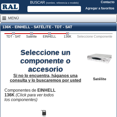
BUSCAR
Contacto
(nombre, referencia o modelo)
Agregar a favoritos
MENÚ
136K - EINHELL - SATÉLITE - TDT - SAT
TDT - SAT
Satélite
EINHELL
136K
Seleccione Componente
Seleccione un
componente o
accesorio
Si no lo encuentra, háganos una
Satélite
consulta y lo buscaremos por usted
Componentes de
EINHELL
136K
(Click para ver todos
los componentes)