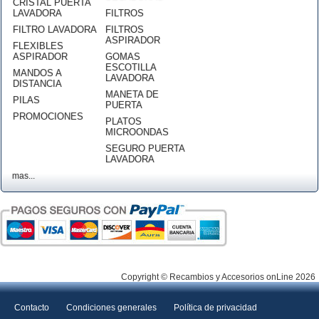
CRISTAL PUERTA
LAVADORA
FILTROS
FILTRO LAVADORA
FILTROS
ASPIRADOR
FLEXIBLES
ASPIRADOR
GOMAS
ESCOTILLA
MANDOS A
LAVADORA
DISTANCIA
MANETA DE
PILAS
PUERTA
PROMOCIONES
PLATOS
MICROONDAS
SEGURO PUERTA
LAVADORA
mas...
Copyright © Recambios y Accesorios onLine 2026
Contacto
Condiciones generales
Política de privacidad