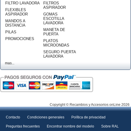
FILTRO LAVADORA
FILTROS
ASPIRADOR
FLEXIBLES
ASPIRADOR
GOMAS
ESCOTILLA
MANDOS A
LAVADORA
DISTANCIA
MANETA DE
PILAS
PUERTA
PROMOCIONES
PLATOS
MICROONDAS
SEGURO PUERTA
LAVADORA
mas...
Copyright © Recambios y Accesorios onLine 2026
Contacto
Condiciones generales
Política de privacidad
Preguntas frecuentes
Encontrar nombre del modelo
Sobre RAL