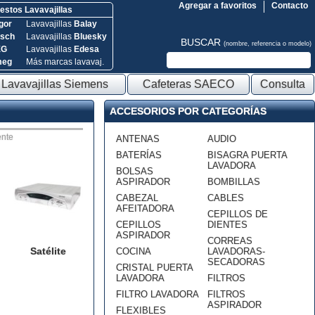
Agregar a favoritos
Contacto
stos Lavavajillas
gor
Lavavajillas
Balay
sch
Lavavajillas
Bluesky
BUSCAR
(nombre, referencia o modelo)
EG
Lavavajillas
Edesa
meg
Más marcas lavavaj.
Lavavajillas Siemens
Cafeteras SAECO
Consulta
ACCESORIOS POR CATEGORÍAS
nte
ANTENAS
AUDIO
BATERÍAS
BISAGRA PUERTA
LAVADORA
BOLSAS
ASPIRADOR
BOMBILLAS
CABEZAL
CABLES
AFEITADORA
CEPILLOS DE
CEPILLOS
DIENTES
ASPIRADOR
CORREAS
Satélite
COCINA
LAVADORAS-
SECADORAS
CRISTAL PUERTA
LAVADORA
FILTROS
FILTRO LAVADORA
FILTROS
ASPIRADOR
FLEXIBLES