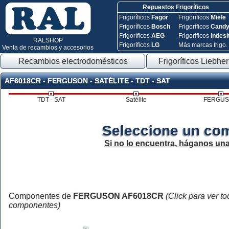
Repuestos Frigoríficos
Frigoríficos
Fagor
Frigoríficos
Miele
Frigoríficos
Bosch
Frigoríficos
Cand
Frigoríficos
AEG
Frigoríficos
Indesi
RALSHOP
Frigoríficos
LG
Más marcas frigo.
Venta de recambios y accesorios
Recambios electrodomésticos
Frigoríficos Liebher
AF6018CR - FERGUSON - SATÉLITE - TDT - SAT
TDT - SAT
Satélite
FERGU
Seleccione un co
Si no lo encuentra, háganos un
Componentes de
FERGUSON AF6018CR
(Click para ver to
componentes)