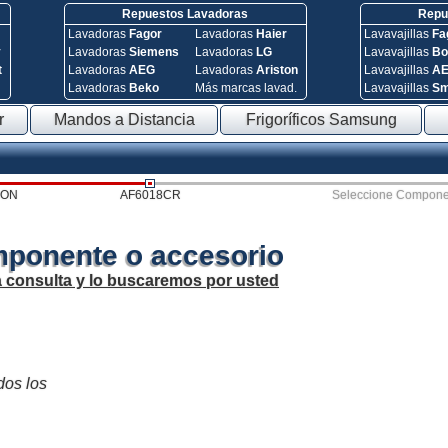
Repuestos Lavadoras
Repue
Lavadoras
Fagor
Lavadoras
Haier
Lavavajillas
Fa
y
Lavadoras
Siemens
Lavadoras
LG
Lavavajillas
Bo
t
Lavadoras
AEG
Lavadoras
Ariston
Lavavajillas
A
Lavadoras
Beko
Más marcas lavad.
Lavavajillas
S
r
Mandos a Distancia
Frigoríficos Samsung
SON
AF6018CR
Seleccione Compone
mponente o accesorio
a consulta y lo buscaremos por usted
dos los