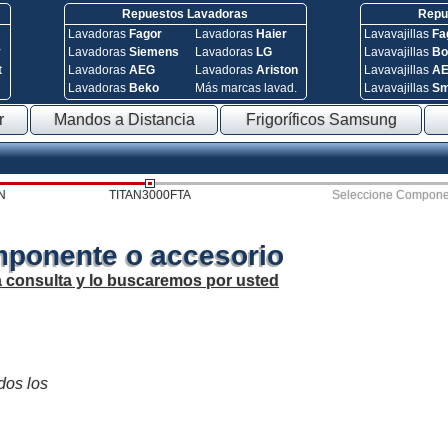
Repuestos Lavadoras
Repue
Lavadoras
Fagor
Lavadoras
Haier
Lavavajillas
Fa
y
Lavadoras
Siemens
Lavadoras
LG
Lavavajillas
Bo
t
Lavadoras
AEG
Lavadoras
Ariston
Lavavajillas
A
Lavadoras
Beko
Más marcas lavad.
Lavavajillas
S
r
Mandos a Distancia
Frigoríficos Samsung
N
TITAN3000FTA
Seleccione Compone
mponente o accesorio
a consulta y lo buscaremos por usted
odos los