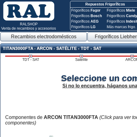
Repuestos Frigoríficos
Frigoríficos
Fagor
Frigoríficos
Miele
Frigoríficos
Bosch
Frigoríficos
Cand
Frigoríficos
AEG
Frigoríficos
Indesi
RALSHOP
Frigoríficos
LG
Más marcas frigo.
Venta de recambios y accesorios
Recambios electrodomésticos
Frigoríficos Liebher
TITAN3000FTA - ARCON - SATÉLITE - TDT - SAT
TDT - SAT
Satélite
ARCO
Seleccione un co
Si no lo encuentra, háganos un
Componentes de
ARCON TITAN3000FTA
(Click para ver t
componentes)