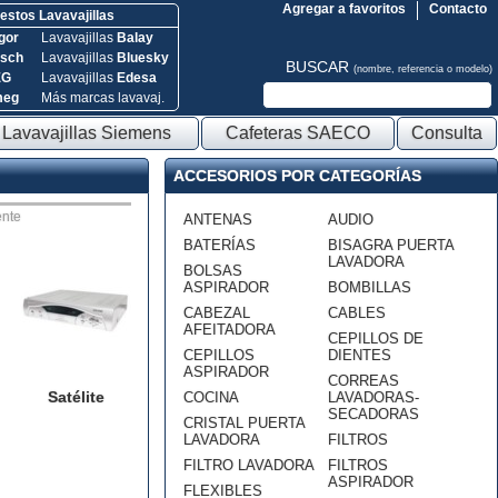
Agregar a favoritos
Contacto
stos Lavavajillas
gor
Lavavajillas
Balay
sch
Lavavajillas
Bluesky
BUSCAR
(nombre, referencia o modelo)
EG
Lavavajillas
Edesa
meg
Más marcas lavavaj.
Lavavajillas Siemens
Cafeteras SAECO
Consulta
ACCESORIOS POR CATEGORÍAS
nte
ANTENAS
AUDIO
BATERÍAS
BISAGRA PUERTA
LAVADORA
BOLSAS
ASPIRADOR
BOMBILLAS
CABEZAL
CABLES
AFEITADORA
CEPILLOS DE
CEPILLOS
DIENTES
ASPIRADOR
CORREAS
Satélite
COCINA
LAVADORAS-
SECADORAS
CRISTAL PUERTA
LAVADORA
FILTROS
FILTRO LAVADORA
FILTROS
ASPIRADOR
FLEXIBLES