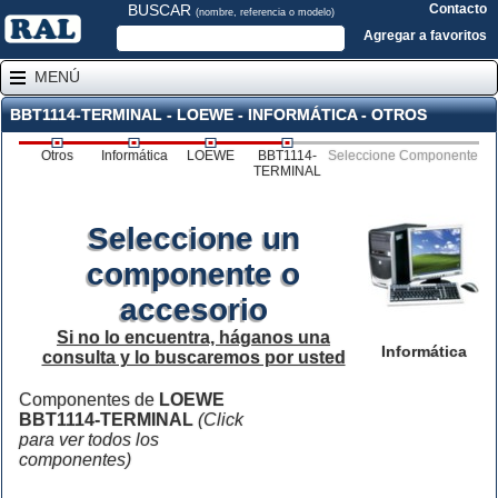
BUSCAR
Contacto
(nombre, referencia o modelo)
Agregar a favoritos
MENÚ
BBT1114-TERMINAL - LOEWE - INFORMÁTICA - OTROS
Otros
Informática
LOEWE
BBT1114-
Seleccione Componente
TERMINAL
Seleccione un
componente o
accesorio
Si no lo encuentra, háganos una
Informática
consulta y lo buscaremos por usted
Componentes de
LOEWE
BBT1114-TERMINAL
(Click
para ver todos los
componentes)