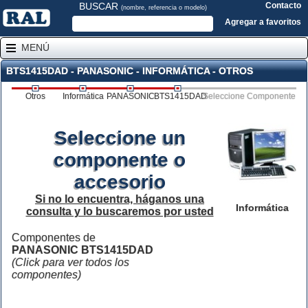
BUSCAR
Contacto
(nombre, referencia o modelo)
Agregar a favoritos
MENÚ
BTS1415DAD - PANASONIC - INFORMÁTICA - OTROS
Otros
Informática
PANASONIC
BTS1415DAD
Seleccione Componente
Seleccione un
componente o
accesorio
Si no lo encuentra, háganos una
Informática
consulta y lo buscaremos por usted
Componentes de
PANASONIC BTS1415DAD
(Click para ver todos los
componentes)