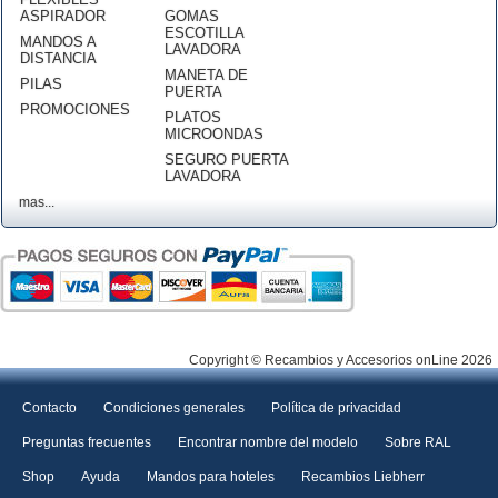
ASPIRADOR
GOMAS
ESCOTILLA
MANDOS A
LAVADORA
DISTANCIA
MANETA DE
PILAS
PUERTA
PROMOCIONES
PLATOS
MICROONDAS
SEGURO PUERTA
LAVADORA
mas...
Copyright © Recambios y Accesorios onLine 2026
Contacto
Condiciones generales
Política de privacidad
Preguntas frecuentes
Encontrar nombre del modelo
Sobre RAL
Shop
Ayuda
Mandos para hoteles
Recambios Liebherr