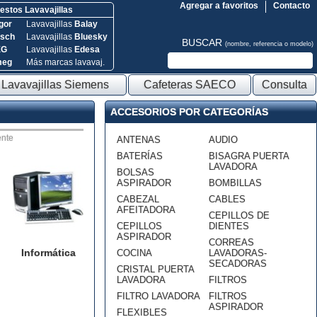
Agregar a favoritos
Contacto
stos Lavavajillas
gor
Lavavajillas
Balay
sch
Lavavajillas
Bluesky
BUSCAR
(nombre, referencia o modelo)
EG
Lavavajillas
Edesa
meg
Más marcas lavavaj.
Lavavajillas Siemens
Cafeteras SAECO
Consulta
ACCESORIOS POR CATEGORÍAS
nte
ANTENAS
AUDIO
BATERÍAS
BISAGRA PUERTA
LAVADORA
BOLSAS
ASPIRADOR
BOMBILLAS
CABEZAL
CABLES
AFEITADORA
CEPILLOS DE
CEPILLOS
DIENTES
ASPIRADOR
CORREAS
Informática
COCINA
LAVADORAS-
SECADORAS
CRISTAL PUERTA
LAVADORA
FILTROS
FILTRO LAVADORA
FILTROS
ASPIRADOR
FLEXIBLES