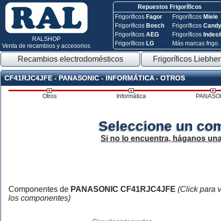
Repuestos Frigoríficos
Frigoríficos
Fagor
Frigoríficos
Miele
Frigoríficos
Bosch
Frigoríficos
Cand
Frigoríficos
AEG
Frigoríficos
Indesi
RALSHOP
Frigoríficos
LG
Más marcas frigo.
Venta de recambios y accesorios
Recambios electrodomésticos
Frigoríficos Liebher
CF41RJC4JFE - PANASONIC - INFORMÁTICA - OTROS
Otros
Informática
PANASO
Seleccione un co
Si no lo encuentra, háganos un
Componentes de
PANASONIC CF41RJC4JFE
(Click para 
los componentes)