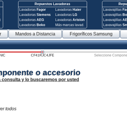
Repuestos Lavadoras
Repue
Lavadoras
Fagor
Lavadoras
Haier
Lavavajillas
Fa
y
Lavadoras
Siemens
Lavadoras
LG
Lavavajillas
Bo
t
Lavadoras
AEG
Lavadoras
Ariston
Lavavajillas
A
Lavadoras
Beko
Más marcas lavad.
Lavavajillas
S
r
Mandos a Distancia
Frigoríficos Samsung
NIC
CF41RJC4JFE
Seleccione Compone
mponente o accesorio
a consulta y lo buscaremos por usted
ver todos