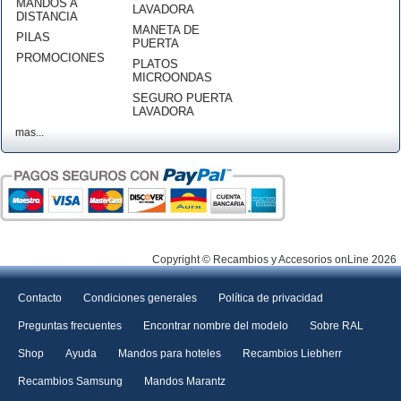
MANDOS A
LAVADORA
DISTANCIA
MANETA DE
PILAS
PUERTA
PROMOCIONES
PLATOS
MICROONDAS
SEGURO PUERTA
LAVADORA
mas...
Copyright © Recambios y Accesorios onLine 2026
Contacto
Condiciones generales
Política de privacidad
Preguntas frecuentes
Encontrar nombre del modelo
Sobre RAL
Shop
Ayuda
Mandos para hoteles
Recambios Liebherr
Recambios Samsung
Mandos Marantz