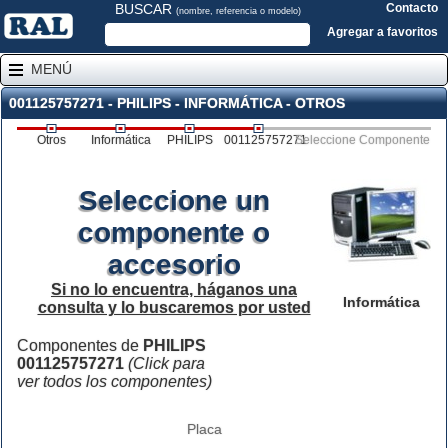
BUSCAR
Contacto
(nombre, referencia o modelo)
Agregar a favoritos
MENÚ
001125757271 - PHILIPS - INFORMÁTICA - OTROS
Otros
Informática
PHILIPS
001125757271
Seleccione Componente
Seleccione un
componente o
accesorio
Si no lo encuentra, háganos una
Informática
consulta y lo buscaremos por usted
Componentes de
PHILIPS
001125757271
(Click para
ver todos los componentes)
Placa