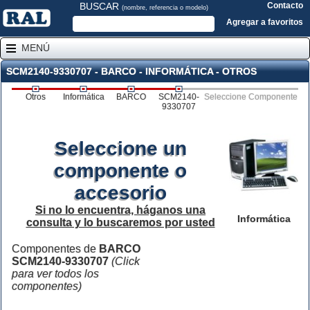
BUSCAR
Contacto
(nombre, referencia o modelo)
Agregar a favoritos
MENÚ
SCM2140-9330707 - BARCO - INFORMÁTICA - OTROS
Otros
Informática
BARCO
SCM2140-
Seleccione Componente
9330707
Seleccione un
componente o
accesorio
Si no lo encuentra, háganos una
Informática
consulta y lo buscaremos por usted
Componentes de
BARCO
SCM2140-9330707
(Click
para ver todos los
componentes)