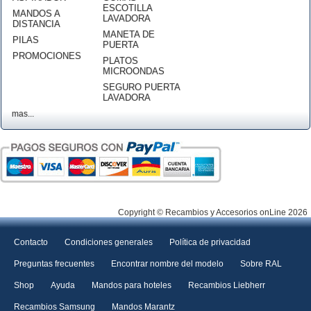
ESCOTILLA
MANDOS A
LAVADORA
DISTANCIA
MANETA DE
PILAS
PUERTA
PROMOCIONES
PLATOS
MICROONDAS
SEGURO PUERTA
LAVADORA
mas...
Copyright © Recambios y Accesorios onLine 2026
Contacto
Condiciones generales
Política de privacidad
Preguntas frecuentes
Encontrar nombre del modelo
Sobre RAL
Shop
Ayuda
Mandos para hoteles
Recambios Liebherr
Recambios Samsung
Mandos Marantz