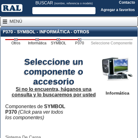
BUSCAR
Contacto
(nombre, referencia o modelo)
Agregar a favoritos
MENÚ
P370 - SYMBOL - INFORMÁTICA - OTROS
Otros
Informática
SYMBOL
P370
Seleccione Componente
Seleccione un
componente o
accesorio
Si no lo encuentra, háganos una
Informática
consulta y lo buscaremos por usted
Componentes de
SYMBOL
P370
(Click para ver todos
los componentes)
Sistema De Carga