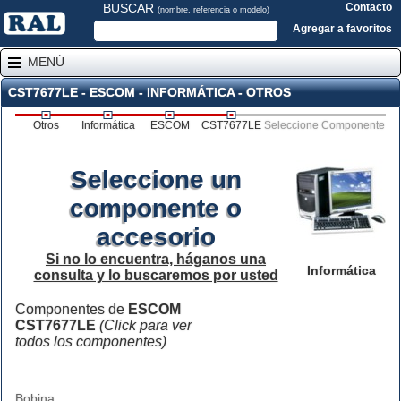
BUSCAR
Contacto
(nombre, referencia o modelo)
Agregar a favoritos
MENÚ
CST7677LE - ESCOM - INFORMÁTICA - OTROS
Otros
Informática
ESCOM
CST7677LE
Seleccione Componente
Seleccione un
componente o
accesorio
Si no lo encuentra, háganos una
Informática
consulta y lo buscaremos por usted
Componentes de
ESCOM
CST7677LE
(Click para ver
todos los componentes)
Bobina