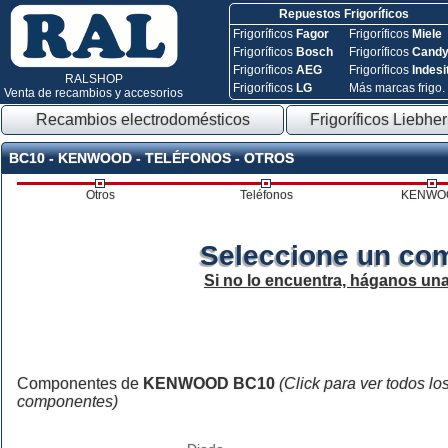
Repuestos Frigoríficos
Frigoríficos
Fagor
Frigoríficos
Miele
Frigoríficos
Bosch
Frigoríficos
Cand
Frigoríficos
AEG
Frigoríficos
Indesi
RALSHOP
Frigoríficos
LG
Más marcas frigo.
Venta de recambios y accesorios
Recambios electrodomésticos
Frigoríficos Liebher
BC10 - KENWOOD - TELÉFONOS - OTROS
Otros
Teléfonos
KENWO
Seleccione un co
Si no lo encuentra, háganos un
Componentes de
KENWOOD BC10
(Click para ver todos lo
componentes)