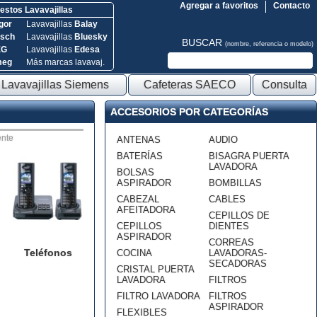
Agregar a favoritos
Contacto
stos Lavavajillas
gor
Lavavajillas
Balay
sch
Lavavajillas
Bluesky
BUSCAR
(nombre, referencia o modelo)
EG
Lavavajillas
Edesa
meg
Más marcas lavavaj.
Lavavajillas Siemens
Cafeteras SAECO
Consulta
ACCESORIOS POR CATEGORÍAS
nte
ANTENAS
AUDIO
BATERÍAS
BISAGRA PUERTA
LAVADORA
BOLSAS
ASPIRADOR
BOMBILLAS
CABEZAL
CABLES
AFEITADORA
CEPILLOS DE
CEPILLOS
DIENTES
ASPIRADOR
CORREAS
Teléfonos
COCINA
LAVADORAS-
SECADORAS
CRISTAL PUERTA
LAVADORA
FILTROS
FILTRO LAVADORA
FILTROS
ASPIRADOR
FLEXIBLES