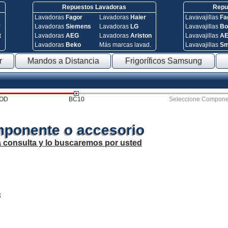
Repuestos Lavadoras
Repue
Lavadoras
Fagor
Lavadoras
Haier
Lavavajillas
Fa
y
Lavadoras
Siemens
Lavadoras
LG
Lavavajillas
Bo
t
Lavadoras
AEG
Lavadoras
Ariston
Lavavajillas
A
Lavadoras
Beko
Más marcas lavad.
Lavavajillas
S
r
Mandos a Distancia
Frigoríficos Samsung
OD
BC10
Seleccione Compone
mponente o accesorio
a consulta y lo buscaremos por usted
s