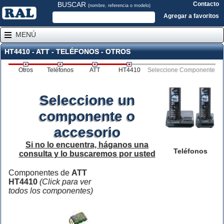
BUSCAR
Contacto
(nombre, referencia o modelo)
Agregar a favoritos
MENÚ
HT4410 - ATT - TELÉFONOS - OTROS
Otros
Teléfonos
ATT
HT4410
Seleccione Componente
Seleccione un
componente o
accesorio
Si no lo encuentra, háganos una
Teléfonos
consulta y lo buscaremos por usted
Componentes de
ATT
HT4410
(Click para ver
todos los componentes)