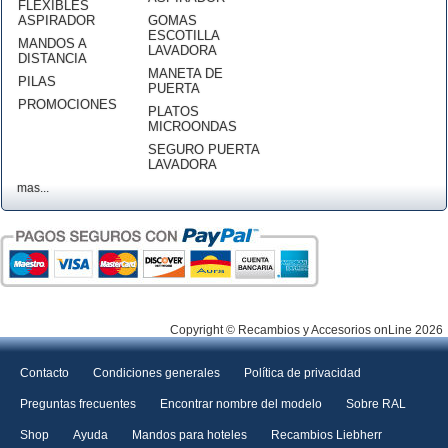
FLEXIBLES
ASPIRADOR
GOMAS
ESCOTILLA
MANDOS A
LAVADORA
DISTANCIA
MANETA DE
PILAS
PUERTA
PROMOCIONES
PLATOS
MICROONDAS
SEGURO PUERTA
LAVADORA
mas...
Copyright © Recambios y Accesorios onLine 2026
Contacto
Condiciones generales
Política de privacidad
Preguntas frecuentes
Encontrar nombre del modelo
Sobre RAL
Shop
Ayuda
Mandos para hoteles
Recambios Liebherr