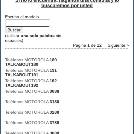
Si no lo encuentra, háganos una consulta y lo
buscaremos por usted
Escriba el modelo
(Utilizar
una sola palabra
sin
espacios)
Página
1
de
12
Siguiente >
Teléfonos MOTOROLA
180
TALKABOUT180
Teléfonos MOTOROLA
191
TALKABOUT191
Teléfonos MOTOROLA
192
TALKABOUT192
Teléfonos MOTOROLA
3088
Teléfonos MOTOROLA
3180
Teléfonos MOTOROLA
3288
Teléfonos MOTOROLA
3788
Teléfonos MOTOROLA
3888