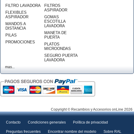
FILTRO LAVADORA
FILTROS
ASPIRADOR
FLEXIBLES
ASPIRADOR
GOMAS
ESCOTILLA
MANDOS A
LAVADORA
DISTANCIA
MANETA DE
PILAS
PUERTA
PROMOCIONES
PLATOS
MICROONDAS
SEGURO PUERTA
LAVADORA
mas...
Copyright © Recambios y Accesorios onLine 2026
Contacto
Condiciones generales
Política de privacidad
Preguntas frecuentes
Encontrar nombre del modelo
Sobre RAL