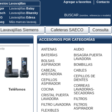
Agregar a favoritos
Contacto
stos Lavavajillas
gor
Lavavajillas
Balay
sch
Lavavajillas
Bluesky
BUSCAR
(nombre, referencia o modelo)
EG
Lavavajillas
Edesa
meg
Más marcas lavavaj.
Lavavajillas Siemens
Cafeteras SAECO
Consulta
ACCESORIOS POR CATEGORÍAS
nte
ANTENAS
AUDIO
BATERÍAS
BISAGRA PUERTA
LAVADORA
BOLSAS
ASPIRADOR
BOMBILLAS
CABEZAL
CABLES
AFEITADORA
CEPILLOS DE
CEPILLOS
DIENTES
ASPIRADOR
CORREAS
Teléfonos
COCINA
LAVADORAS-
SECADORAS
CRISTAL PUERTA
LAVADORA
FILTROS
FILTRO LAVADORA
FILTROS
ASPIRADOR
FLEXIBLES