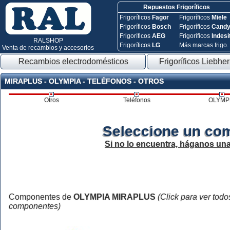
Repuestos Frigoríficos
Frigoríficos
Fagor
Frigoríficos
Miele
Frigoríficos
Bosch
Frigoríficos
Cand
Frigoríficos
AEG
Frigoríficos
Indesi
RALSHOP
Frigoríficos
LG
Más marcas frigo.
Venta de recambios y accesorios
Recambios electrodomésticos
Frigoríficos Liebher
MIRAPLUS - OLYMPIA - TELÉFONOS - OTROS
Otros
Teléfonos
OLYMP
Seleccione un co
Si no lo encuentra, háganos un
Componentes de
OLYMPIA MIRAPLUS
(Click para ver todo
componentes)