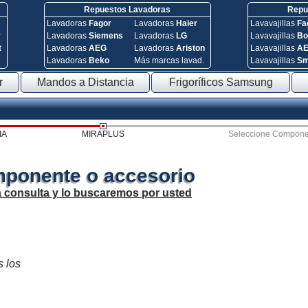
Repuestos Lavadoras
Repue
Lavadoras
Fagor
Lavadoras
Haier
Lavavajillas
Fa
y
Lavadoras
Siemens
Lavadoras
LG
Lavavajillas
Bo
t
Lavadoras
AEG
Lavadoras
Ariston
Lavavajillas
A
Lavadoras
Beko
Más marcas lavad.
Lavavajillas
S
r
Mandos a Distancia
Frigoríficos Samsung
IA
MIRAPLUS
Seleccione Compone
mponente o accesorio
a consulta y lo buscaremos por usted
s los