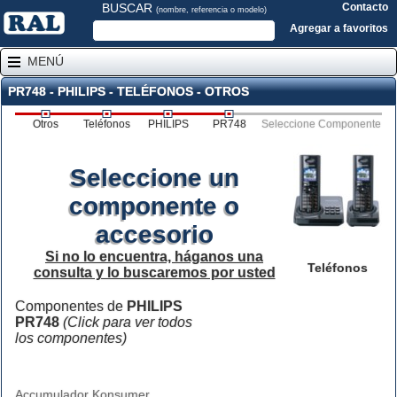
BUSCAR
Contacto
(nombre, referencia o modelo)
Agregar a favoritos
MENÚ
PR748 - PHILIPS - TELÉFONOS - OTROS
Otros
Teléfonos
PHILIPS
PR748
Seleccione Componente
Seleccione un
componente o
accesorio
Si no lo encuentra, háganos una
Teléfonos
consulta y lo buscaremos por usted
Componentes de
PHILIPS
PR748
(Click para ver todos
los componentes)
Accumulador Konsumer