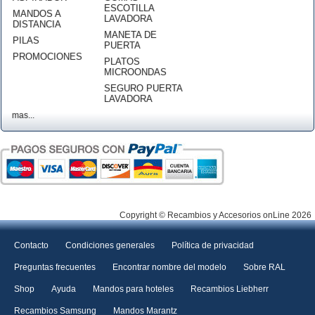
ESCOTILLA
MANDOS A
LAVADORA
DISTANCIA
MANETA DE
PILAS
PUERTA
PROMOCIONES
PLATOS
MICROONDAS
SEGURO PUERTA
LAVADORA
mas...
Copyright © Recambios y Accesorios onLine 2026
Contacto
Condiciones generales
Política de privacidad
Preguntas frecuentes
Encontrar nombre del modelo
Sobre RAL
Shop
Ayuda
Mandos para hoteles
Recambios Liebherr
Recambios Samsung
Mandos Marantz